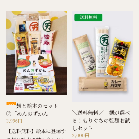
麺と絵本のセット
＼送料無料／ 麺が選べ
②「めんのずかん」
る！もりぐちの乾麺お試
3,996円
しセット
【送料無料】絵本に登場す
2,000円