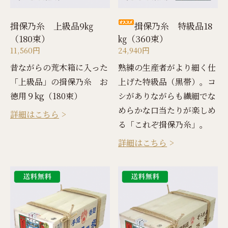
揖保乃糸 上級品9㎏
揖保乃糸 特級品18
（180束）
㎏（360束）
11,560円
24,940円
昔ながらの荒木箱に入った
熟練の生産者がより細く仕
「上級品」の揖保乃糸 お
上げた特級品（黒帯）。コ
徳用９kg（180束）
シがありながらも繊細でな
めらかな口当たりが楽しめ
詳細はこちら
る「これぞ揖保乃糸」。
詳細はこちら