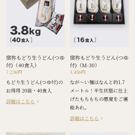
宿祢もどり生うどん(つゆ
宿祢もどり生うどん(つゆ
付)（40食入）
付)（M-30）
7,236円
3,456円
もどり生うどん(つゆ付)の
なが〜い麺はなんと約1.7
お得用 20袋・40食入
メートル！半生状態に仕上
げたもちもちの感覚をご堪
詳細はこちら
能あれ。
詳細はこちら