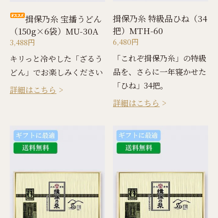
揖保乃糸 特級品ひね（34
揖保乃糸 宝播うどん
把）MTH-60
（150g×6袋）MU-30A
6,480円
3,488円
「これぞ揖保乃糸」の特級
キリっと冷やした「ざるう
品を、さらに一年寝かせた
どん」でお楽しみください
「ひね」34把。
詳細はこちら
詳細はこちら