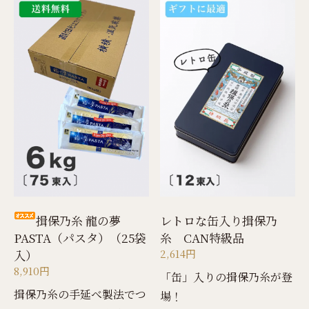
揖保乃糸 龍の夢
レトロな缶入り揖保乃
PASTA（パスタ）（25袋
糸 CAN特級品
入）
2,614円
8,910円
「缶」入りの揖保乃糸が登
揖保乃糸の手延べ製法でつ
場！