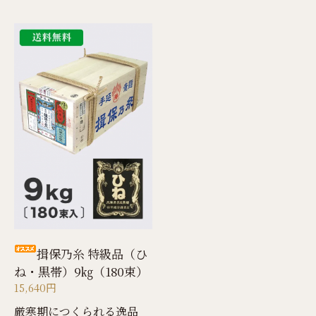
揖保乃糸 特級品（ひ
ね・黒帯）9㎏（180束）
15,640円
厳寒期につくられる逸品