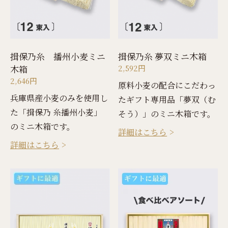
揖保乃糸 播州小麦ミニ
揖保乃糸 夢双ミニ木箱
木箱
2,592円
2,646円
原料小麦の配合にこだわっ
兵庫県産小麦のみを使用し
たギフト専用品「夢双（む
た「揖保乃 糸播州小麦」
そう）」のミニ木箱です。
のミニ木箱です。
詳細はこちら
詳細はこちら