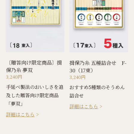
〔贈答向け限定商品〕揖
揖保乃糸 五種詰合せ F-
保乃糸 夢双
30（17束）
3,240円
3,240円
手延べ製法のおいしさを追
おすすめ5種類のそうめん
及した贈答向け限定商品
詰合せ
「夢双」
詳細はこちら
詳細はこちら