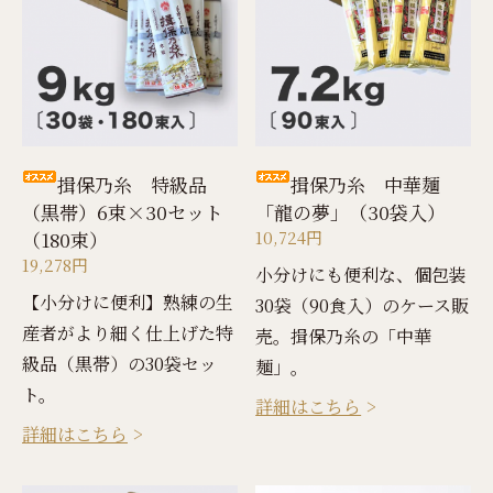
揖保乃糸 特級品
揖保乃糸 中華麺
（黒帯）6束×30セット
「龍の夢」（30袋入）
（180束）
10,724円
19,278円
小分けにも便利な、個包装
【小分けに便利】熟練の生
30袋（90食入）のケース販
産者がより細く仕上げた特
売。揖保乃糸の「中華
級品（黒帯）の30袋セッ
麺」。
ト。
詳細はこちら
詳細はこちら