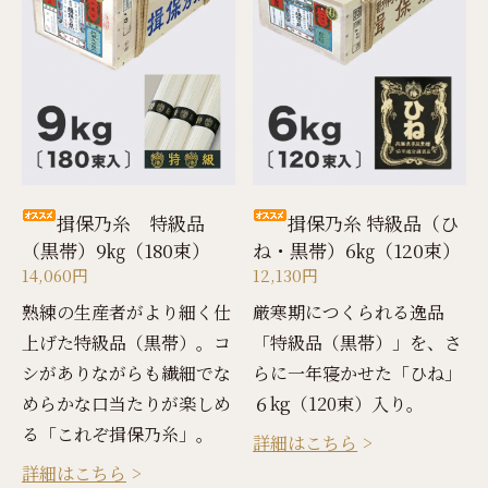
揖保乃糸 特級品
揖保乃糸 特級品（ひ
（黒帯）9㎏（180束）
ね・黒帯）6㎏（120束）
14,060円
12,130円
熟練の生産者がより細く仕
厳寒期につくられる逸品
上げた特級品（黒帯）。コ
「特級品（黒帯）」を、さ
シがありながらも繊細でな
らに一年寝かせた「ひね」
めらかな口当たりが楽しめ
６kg（120束）入り。
る「これぞ揖保乃糸」。
詳細はこちら
詳細はこちら