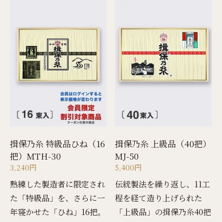
揖保乃糸 特級品ひね（16
揖保乃糸 上級品（40把）
把）MTH-30
MJ-50
3,240円
5,400円
熟練した製造者に限定され
伝統製法を繰り返し、11工
た「特級品」を、さらに一
程を経て造り上げられた
年寝かせた「ひね」16把。
「上級品」の揖保乃糸40把