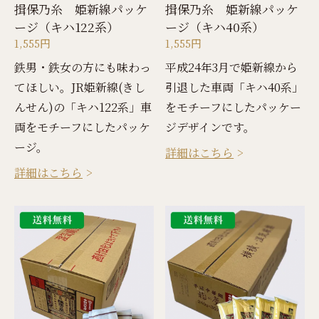
揖保乃糸 姫新線パッケ
揖保乃糸 姫新線パッケ
ージ（キハ122系）
ージ（キハ40系）
1,555円
1,555円
鉄男・鉄女の方にも味わっ
平成24年3月で姫新線から
てほしい。JR姫新線(きし
引退した車両「キハ40系」
んせん)の「キハ122系」車
をモチーフにしたパッケー
両をモチーフにしたパッケ
ジデザインです。
ージ。
詳細はこちら
詳細はこちら