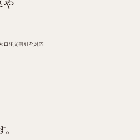
暮や
。
大口注文割引を対応
す。